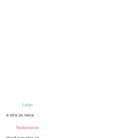
Latijn
a stra ze neca
Nederlands
dood een stra ze